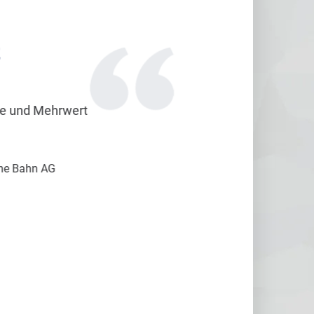
t
d Mehrwert
hn AG