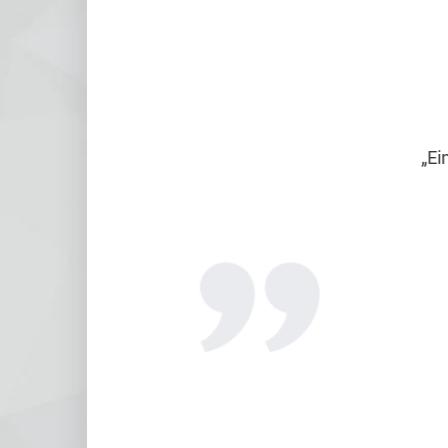
„Eine exz
Tom